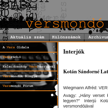
Interjúk
Kotán Sándorné Lat
Wiegmann Alfréd: V
Avagy: „Hány verset k
legyen?" Interjú Kot
versmondójával