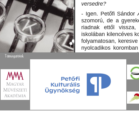
versedre?
- Igen. Petőfi Sándor
szomorú, de a gyereke
riadnak ettől vissza,
iskolában kilencéves 
folyamatosan, keresve 
nyolcadikos koromban 
helyezett lettem. Közé
és nem gimnáziumba j
képviseltem az iskolá
verseket, de néha 
elégedett voltam.
- Kik és milyen tanács
- Nem nagyon vettek
gépipari üzemmérnök v
leginkább csak úgy ö
önmagam tanítványa
választáson, ezt későb
be, amiket hosszútá