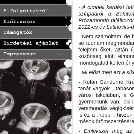
- A címbeli kérdést tet
színpadról a Balato
Prózamondó találkozón
2022-es év Latinovits-d
- Nem számoltam, de b
se tudnám megmondani,
felejtem őket, aztán 
közönség előtt elmon
mondogatott költemény
- Mi előzi meg ezt a sik
- Kotán Sándorné Krá
tanár vagyok. Dabason 
városi iskolában, a G
gyermekünk van, akik 
versmondás végigkísért
is ez a „hobbi", hisz
mások örömszerzésére 
- Emlékszel még az e