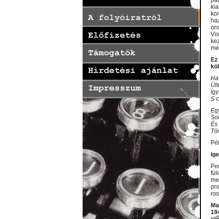
pa
ki
kom
ha
or
Vi
ke
mer
Ez
kö
Ha
Ül
Így
S c
Egy
Soh
És 
Tör
Pé
Ig
Per
fül
me
pr
ros
Ma
19