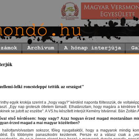
terjúk
zellemi-lelki roncsteleppé tettük az országot"
inthy egyik krokija szerint a „hogy vagy?" kérdést naponta föltesszük, de voltaké
laszt. „Egy nap groteszk ötletem támadt. Elhatároztam, hogy magára a kérdésre f
kinek se jutott az eszébe". A VS.hu készített interjút Kemény Istvánnal. Bán Zoltán 
óval első kérdésem: hogy vagy? Azaz hogyan érzed magad mostanában min
gyan érzed magad a mai magyar közéletben?
t hallottam/olvastam sokszor, főleg nyugatiaktól, hogy a magyarok mindig ko
rdést. És többnyire panaszkodni kezdenek. Persze ez a válasz csak a „ver