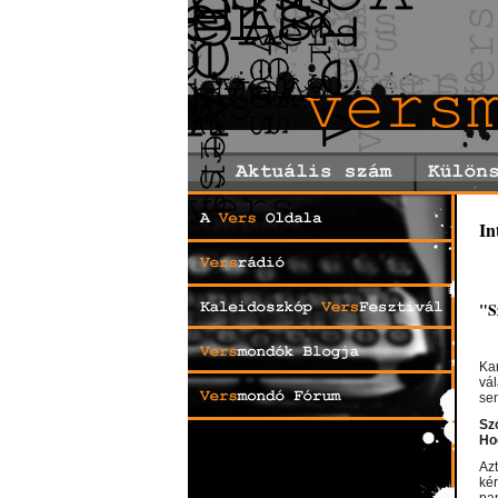
In
"S
Kar
vá
sen
Sz
Ho
Az
ké