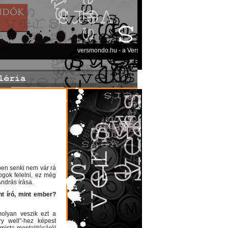
versmondo.hu - a Versmondó folyóirat elektronikus kiad
ppen senki nem vár rá
ogok felelni, ez még
András írása.
t író, mint ember?
molyan veszik ezt a
y well"-hez képest