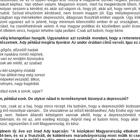
naszkodás, de ez is éppen eleget tesz hozzá a magyarok durván negatív, pesszim
alakult képhez. Van ebben valami. Magamon érzem, mert ha megkérdezik tőlem, 
olyan veszem a kérdést, és akár azt vágom rá, hogy jól, akár azt, hogy nem jól, 
zudok. Szóval köszönöm kérdésed, nem érzem magam jól. Egy mélydepressziós,
szágban egy mérsékelten depressziós, átlagosan frusztrált ember vagyok. Úgy író
szont ugyanez azt is jelenti, hogy minimum kilencmillió ember él az országban,
züket, ha cserélhetnének velem. A mai magyar politikai és közéletben azért ér
t ötletem sincs, hogyan lehetne rajta javítani. Csak azt tudom, hogy kéne.
 elég lehangolóan hangzik. Ugyanakkor azt szokták mondani, hogy a rettenetes 
ltészetnek. Ady például megírta ilyenkor
Az undor óráiban
című versét. Igaz ez 
 gőgős, dőzsölő hadak
tek nyakára romló népnek,
 van ez rendjén bizonyára
sak aki méltó, az szabad.
-két szegény iródiák
se állított meg még sorsot
népeket veszejtő, titkos,
vényes, nagy tragédiát.
ldául ezek a sorok, ugye?
en, például ezek. De olykor nálad is termékenynek bizonyul a depresszió?
sze, csak az a baj, hogy nincs recept. Ha tudnám, hogy a depressziótól biztosan j
ig érő mosollyal várnám... De visszatérve az előző kérdésedhez, Ady Endre egy nem
g nem. Nekem állandó kétségeim vannak afelől, hogy a depressziómból m
oblémám, és mi az, ami esetleg közügy. Adyról meg el tudom hinni, hogy akár j
szul, egyszerűen ő volt Magyarország, és kész.
jdnem tíz éve ezt írtad Ady kapcsán: "A középkori Magyarország elbukott 1
44-ben, és ez a frusztrált, de küldetéses maradványország most múlik ki c