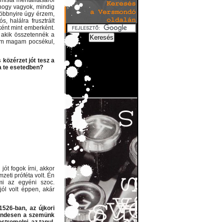
ista mentalitásáról
hogy vagyok, mindig
többnyire úgy érzem,
 halálra frusztrált
ként mint emberként.
 akik összetennék a
zem magam pocsékul,
közérzet jót tesz a
a te esetedben?
ót fogok írni, akkor
zeti próféta volt. Én
i az egyéni szoc.
ól volt éppen, akár
526-ban, az újkori
sendesen a szemünk